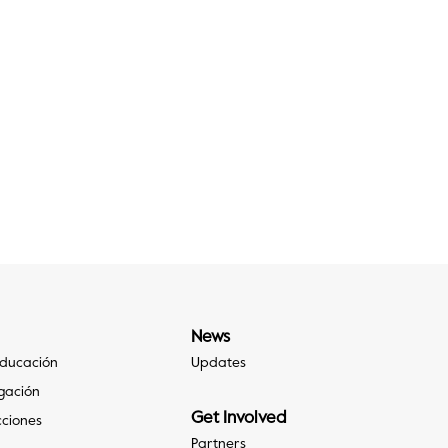
News
 Educación
Updates
igación
Get Involved
cciones
Partners