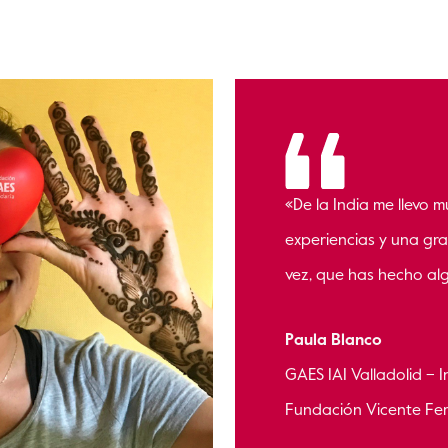
«De la India me llevo 
experiencias y una gra
vez, que has hecho al
Paula Blanco
GAES IAI Valladolid – 
Fundación Vicente Fer