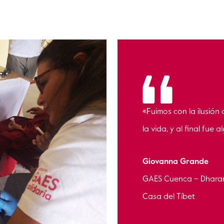
«Fuimos con la ilusión
la vida, y al final fue 
Giovanna Grande
GAES Cuenca – Dharams
Casa del Tíbet